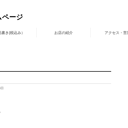
ムページ
品書き(税込み）
お店の紹介
アクセス・営
4日
。